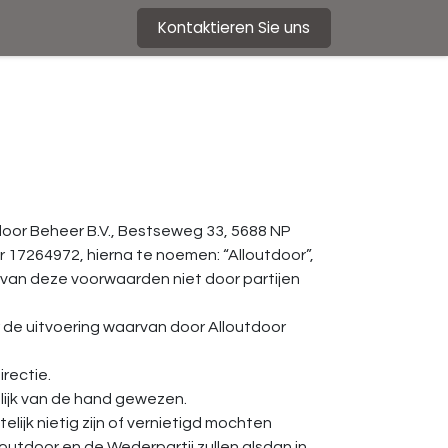
Kontaktieren Sie uns
oor Beheer B.V., Bestseweg 33, 5688 NP
17264972, hierna te noemen: “Alloutdoor”,
van deze voorwaarden niet door partijen
de uitvoering waarvan door Alloutdoor
rectie.
lijk van de hand gewezen.
jk nietig zijn of vernietigd mochten
outdoor en de Wederpartij zullen alsdan in