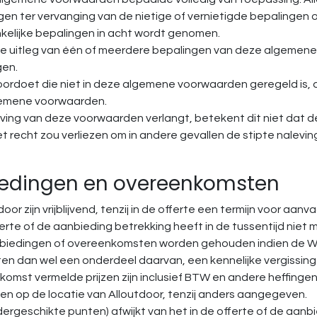
en ter vervanging van de nietige of vernietigde bepalingen o
nkelijke bepalingen in acht wordt genomen.
de uitleg van één of meerdere bepalingen van deze algemene 
gen.
 voordoet die niet in deze algemene voorwaarden geregeld is,
gemene voorwaarden.
aleving van deze voorwaarden verlangt, betekent dit niet dat
e het recht zou verliezen om in andere gevallen de stipte nal
nbiedingen en overeenkomsten
or zijn vrijblijvend, tenzij in de offerte een termijn voor aanv
erte of de aanbieding betrekking heeft in de tussentijd niet m
aanbiedingen of overeenkomsten worden gehouden indien de Wed
n dan wel een onderdeel daarvan, een kennelijke vergissing o
nkomst vermelde prijzen zijn inclusief BTW en andere heffin
n op de locatie van Alloutdoor, tenzij anders aangegeven.
ndergeschikte punten) afwijkt van het in de offerte of de aa