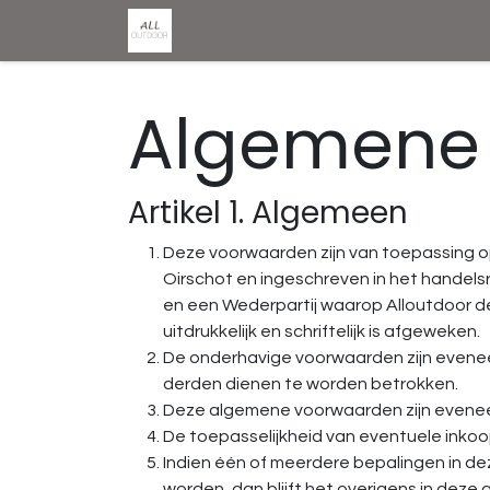
0
0
Shop
Home
Algemene
Artikel 1. Algemeen
Deze voorwaarden zijn van toepassing o
Oirschot en ingeschreven in het handel
en een Wederpartij waarop Alloutdoor d
uitdrukkelijk en schriftelijk is afgeweken.
De onderhavige voorwaarden zijn evenee
derden dienen te worden betrokken.
Deze algemene voorwaarden zijn eveneen
De toepasselijkheid van eventuele inkoo
Indien één of meerdere bepalingen in de
worden, dan blijft het overigens in dez