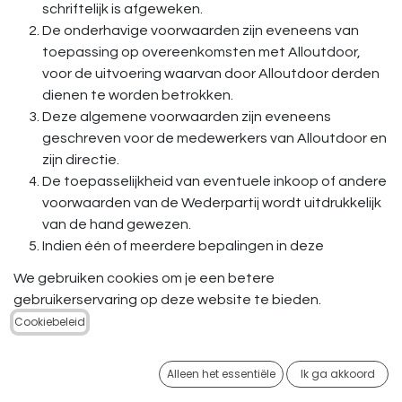
schriftelijk is afgeweken.
De onderhavige voorwaarden zijn eveneens van
toepassing op overeenkomsten met Alloutdoor,
voor de uitvoering waarvan door Alloutdoor derden
dienen te worden betrokken.
Deze algemene voorwaarden zijn eveneens
geschreven voor de medewerkers van Alloutdoor en
zijn directie.
De toepasselijkheid van eventuele inkoop­ of andere
voorwaarden van de Wederpartij wordt uitdrukkelijk
van de hand gewezen.
Indien één of meerdere bepalingen in deze
algemene voorwaarden op enig moment geheel of
We gebruiken cookies om je een betere
gedeeltelijk nietig zijn of vernietigd mochten
gebruikerservaring op deze website te bieden.
worden, dan blijft het overigens in deze algemene
Cookiebeleid
voorwaarden bepaalde volledig van toepassing.
Alloutdoor en de Wederpartij zullen alsdan in overleg
Alleen het essentiële
Ik ga akkoord
treden teneinde nieuwe bepalingen ter vervanging
van de nietige of vernietigde bepalingen overeen te