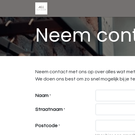
0
0
Winkel
Home
Neem cont
Neem contact met ons op over alles wat met 
We doen ons best om zo snel mogelijk bij je t
Naam
*
Straatnaam
*
Postcode
*