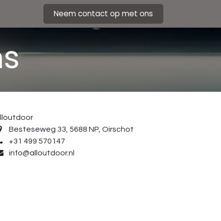
Neem contact op met ons
ns
lloutdoor
Besteseweg 33, 5688 NP, Oirschot
+31 499 570147
info@alloutdoor.nl