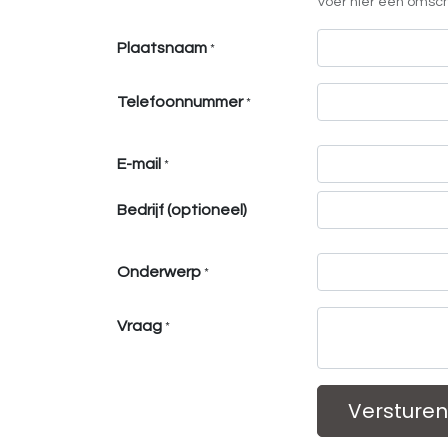
Voer hier een omschr
Plaatsnaam
*
Telefoonnummer
*
E-mail
*
Bedrijf (optioneel)
Onderwerp
*
Vraag
*
Versturen