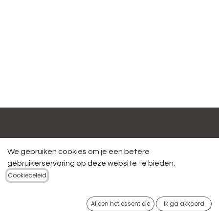
Handige links
We gebruiken cookies om je een betere
Startpagina
gebruikerservaring op deze website te bieden.
Onze showroom
Cookiebeleid
Producten
Overige gegevens
Alleen het essentiële
Ik ga akkoord
Algemene voorwaarden