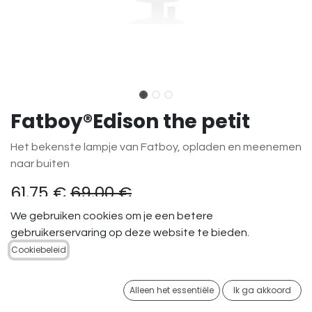
Fatboy®Edison the petit
Het bekenste lampje van Fatboy, opladen en meenemen
naar buiten
61,75
€
69,00
€
We gebruiken cookies om je een betere
gebruikerservaring op deze website te bieden.
Cookiebeleid
TOEVOEGEN AAN
Alleen het essentiële
Ik ga akkoord
WINKELMANDJE