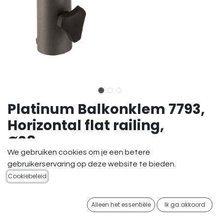
Platinum Balkonklem 7793,
Horizontal flat railing,
Ø38mm
We gebruiken cookies om je een betere
39,95
€
gebruikerservaring op deze website te bieden.
Cookiebeleid
Niet op voorraad
Ontvang een bericht wanneer er opnieuw
Alleen het essentiële
Ik ga akkoord
voorraad is